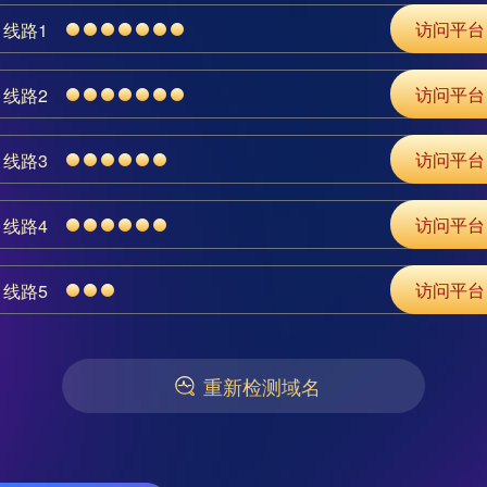
访问平台
线路1
访问平台
线路2
访问平台
线路3
访问平台
线路4
访问平台
线路5
重新检测域名