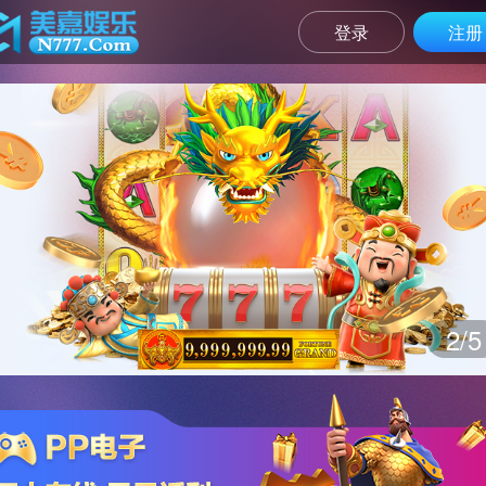
登录
注册
2/5